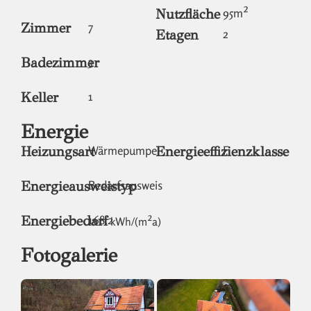
Nutzfläche
95
m²
Zimmer
7
Etagen
2
Badezimmer
3
Keller
1
Energie
Heizungsart
Wärmepumpe
Energieeffizienzklasse
F
Energieausweistyp
Bedarfsausweis
Energiebedarf
168.2
kWh/(m²a)
Fotogalerie