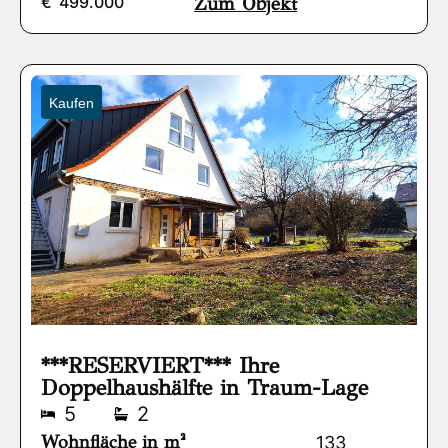
€
499.000
Zum Objekt
Kaufen
***RESERVIERT*** Ihre
Doppelhaushälfte in Traum-Lage
5
2
Wohnfläche in m²
133