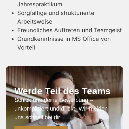
Jahrespraktikum
Sorgfältige und strukturierte
Arbeitsweise
Freundliches Auftreten und Teamgeist
Grundkenntnisse in MS Office von
Vorteil
Werde Teil des Teams
Schick uns deine Bewerbung –
unkompliziert und direkt. Wir melden
uns schnell bei dir.