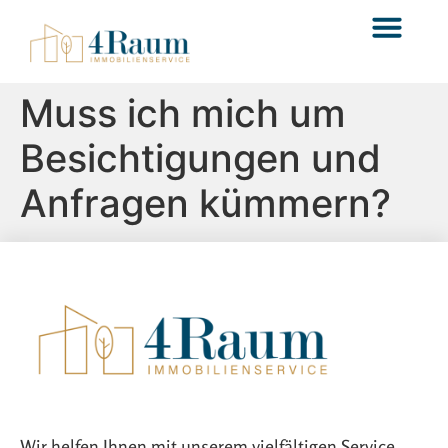
Immobilie bewerten
Muss ich mich um
Besichtigungen und
Anfragen kümmern?
Wir helfen Ihnen mit unserem vielfältigen Service